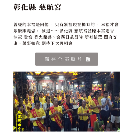
彰化縣 慈航宮
曾經的幸福是回憶， 只有緊握現在擁有的， 幸福才會
緊緊跟隨您。 歡迎～～彰化縣 慈航宮蒞臨本宮進香
恭祝 貴宮 香火鼎盛、宮務日益昌隆 所有信眾 閤府安
康、萬事如意 期待下次再相會
儲存全部照片