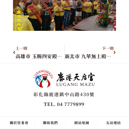
上一則
下一則
高雄市 玉賜四安殿進香團
新北市 九華無上殿進香團
彰化縣鹿港鎮中山路430號
TEL. 04 7779899
關於管委會
聯絡我們
網站地圖
友站連結