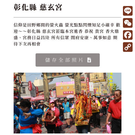
彰化縣 慈玄宮
L
信仰是田野鄉間的螢火蟲 螢光點點閃爍知足小確幸 歡
i
W
迎～～彰化縣 慈玄宮蒞臨本宮進香 恭祝 貴宮 香火鼎
盛、宮務日益昌隆 所有信眾 閤府安康、萬事如意 期
n
e
F
待下次再相會
e
C
a
C
儲存全部照片
h
c
o
a
e
p
t
b
y
o
L
o
i
k
n
k