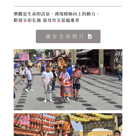
樂觀是生命的活泉，湧現積極向上的動力。
歡迎
彰化縣 慈母宮
蒞臨進香
儲存全部照片