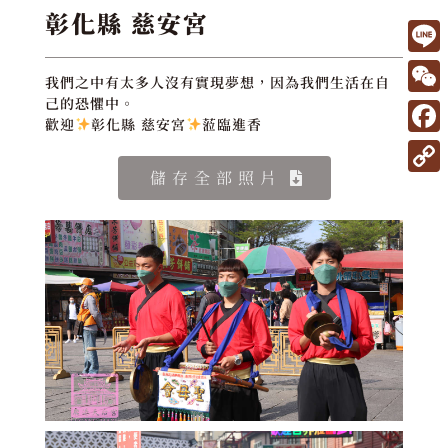
彰化縣 慈安宮
L
我們之中有太多人沒有實現夢想，因為我們生活在自
i
W
己的恐懼中。
歡迎
彰化縣 慈安宮
蒞臨進香
n
e
F
e
C
a
儲存全部照片
C
h
c
o
a
e
p
t
b
y
o
L
o
i
k
n
k