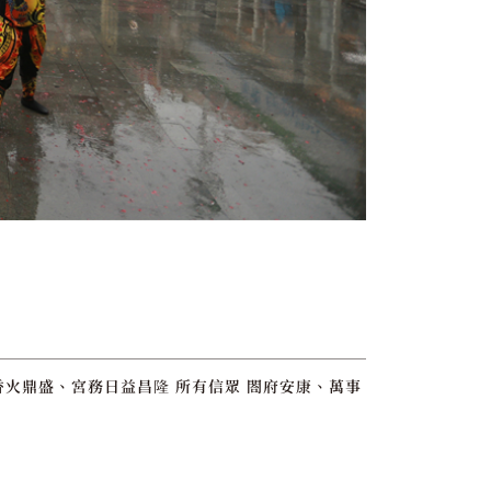
香火鼎盛、宮務日益昌隆 所有信眾 閤府安康、萬事