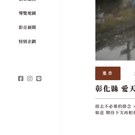
導覽地圖
影音新聞
特別企劃
進香
彰化縣 愛
捨去不必要的掛念 
如意 期待下次再相