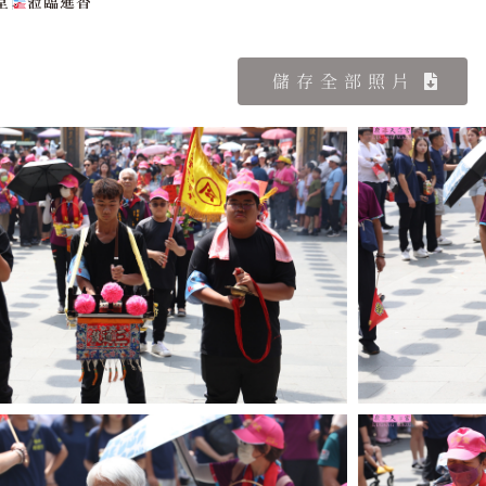
堂
蒞臨進香
儲存全部照片