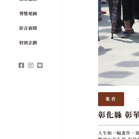
導覽地圖
影音新聞
特別企劃
進香
彰化縣 彰
人生如一幅畫作，