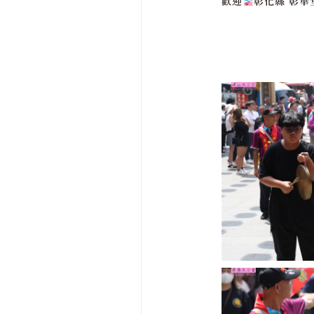
歡迎
彰化縣 彰華