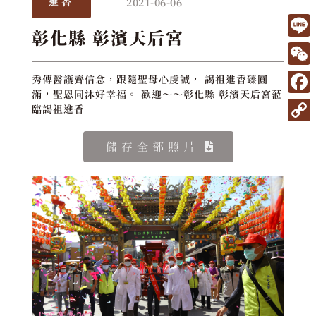
2021-06-06
進香
彰化縣 彰濱天后宮
L
i
W
秀傳醫護齊信念，跟隨聖母心虔誠， 謁祖進香臻圓
n
滿，聖恩同沐好幸福。 歡迎～～彰化縣 彰濱天后宮蒞
e
F
臨謁祖進香
e
C
a
C
h
c
儲存全部照片
o
a
e
p
t
b
y
o
L
o
i
k
n
k