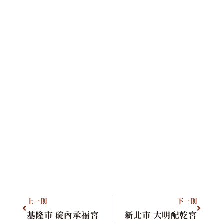
上一則
下一則
基隆市 碇內承福宮
新北市 大明配乾宮