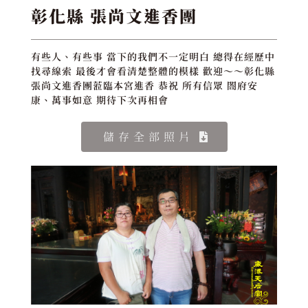
彰化縣 張尚文進香團
有些人、有些事 當下的我們不一定明白 總得在經歷中
找尋線索 最後才會看清楚整體的模樣 歡迎～～彰化縣
張尚文進香團蒞臨本宮進香 恭祝 所有信眾 閤府安
康、萬事如意 期待下次再相會
儲存全部照片