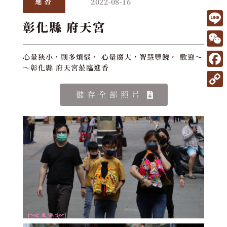
2022-08-16
進香
彰化縣 府天宮
L
i
W
心量狹小，則多煩惱， 心量廣大，智慧豐饒。 歡迎～
n
～彰化縣 府天宮蒞臨進香
e
F
e
C
a
C
儲存全部照片
h
c
o
a
e
p
t
b
y
o
L
o
i
k
n
k