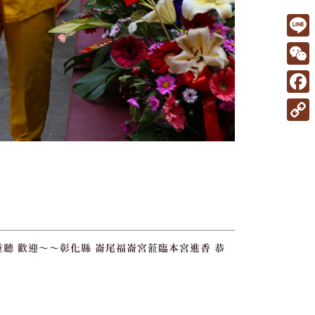
L
i
W
n
e
F
e
C
a
C
h
c
o
a
e
p
t
b
y
o
L
o
i
聽 歡迎～～彰化縣 崙尾福崙宮蒞臨本宮進香 恭
k
n
k