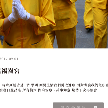
2017-09-01
尾福崙宮
 時時刻刻皆是一門學問 面對生活我們勇敢進取 面對考驗我們低頭垂
、宮務日益昌隆 所有信眾 閤府安康、萬事如意 期待下次再相會
儲存全部照片