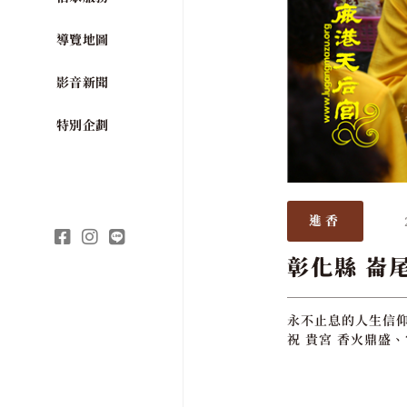
導覽地圖
影音新聞
特別企劃
進香
彰化縣 崙
永不止息的人生信仰
祝 貴宮 香火鼎盛