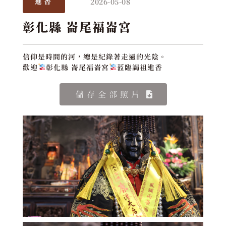
2026-05-08
進香
彰化縣 崙尾福崙宮
信仰是時間的河，總是紀錄著走過的光陰。
歡迎
彰化縣 崙尾福崙宮
蒞臨謁祖進香
儲存全部照片