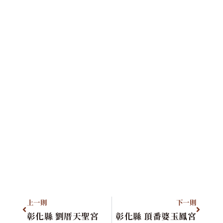
上一則
下一則
彰化縣 劉厝天聖宮
彰化縣 頂番婆玉鳳宮