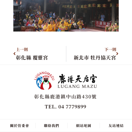
上一則
下一則
彰化縣 覆靈宮
新北市 牡丹協天宮
彰化縣鹿港鎮中山路430號
TEL. 04 7779899
關於管委會
聯絡我們
網站地圖
友站連結