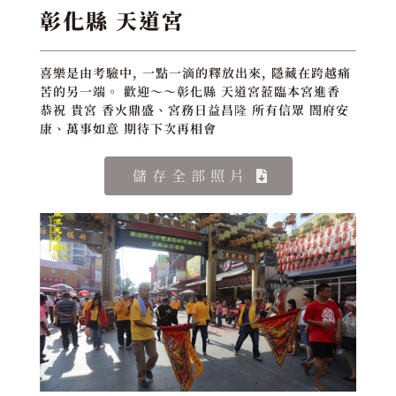
彰化縣 天道宮
喜樂是由考驗中, 一點一滴的釋放出來, 隱藏在跨越痛
苦的另一端。 歡迎～～彰化縣 天道宮蒞臨本宮進香
恭祝 貴宮 香火鼎盛、宮務日益昌隆 所有信眾 閤府安
康、萬事如意 期待下次再相會
儲存全部照片