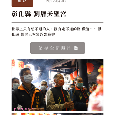
2022-04-07
進香
彰化縣 劉厝天聖宮
世界上只有想不通的人，沒有走不通的路 歡迎～～彰
化縣 劉厝天聖宮蒞臨進香
儲存全部照片