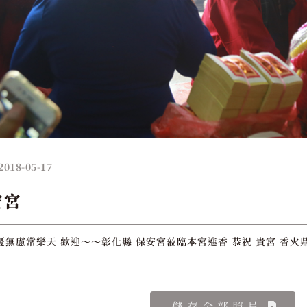
2018-05-17
安宮
憂無慮常樂天 歡迎～～彰化縣 保安宮蒞臨本宮進香 恭祝 貴宮 香火
儲存全部照片