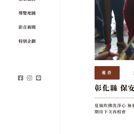
導覽地圖
影音新聞
特別企劃
進香
彰化縣 保
夏風吹拂洗淨心 無
期待下次再相會