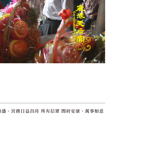
鼎盛、宮務日益昌隆 所有信眾 閤府安康、萬事如意