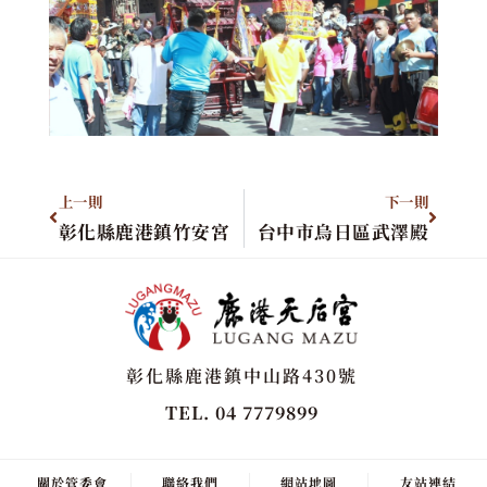
上一則
下一則
彰化縣鹿港鎮竹安宮
台中市烏日區武澤殿
彰化縣鹿港鎮中山路430號
TEL. 04 7779899
關於管委會
聯絡我們
網站地圖
友站連結