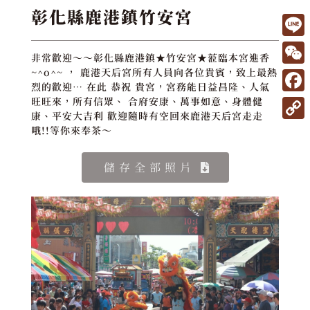
彰化縣鹿港鎮竹安宮
L
非常歡迎～～彰化縣鹿港鎮★竹安宮★蒞臨本宮進香
i
W
~^o^~ ， 鹿港天后宮所有人員向各位貴賓，致上最熱
烈的歡迎… 在此 恭祝 貴宮，宮務能日益昌隆、人氣
n
e
F
旺旺來，所有信眾、 合府安康、萬事如意、身體健
e
C
康、平安大吉利 歡迎隨時有空回來鹿港天后宮走走
a
C
哦!!等你來奉茶～
h
c
o
a
e
儲存全部照片
p
t
b
y
o
L
o
i
k
n
k