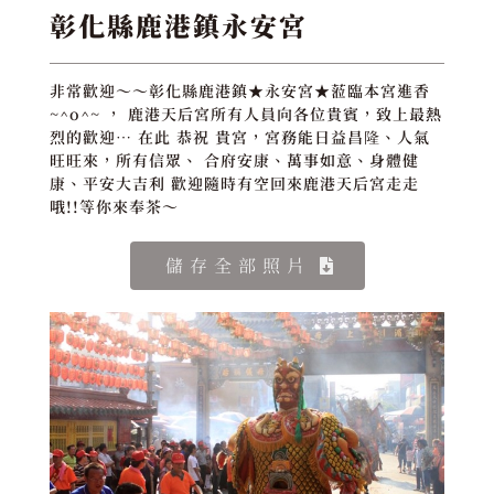
彰化縣鹿港鎮永安宮
非常歡迎～～彰化縣鹿港鎮★永安宮★蒞臨本宮進香
~^o^~ ， 鹿港天后宮所有人員向各位貴賓，致上最熱
烈的歡迎… 在此 恭祝 貴宮，宮務能日益昌隆、人氣
旺旺來，所有信眾、 合府安康、萬事如意、身體健
康、平安大吉利 歡迎隨時有空回來鹿港天后宮走走
哦!!等你來奉茶～
儲存全部照片