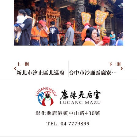
上一則
下一則
新北市汐止區北巡府
台中市沙鹿區鹿寮里巡安宮
彰化縣鹿港鎮中山路430號
TEL. 04 7779899