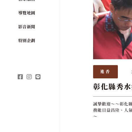
導覽地圖
影音新聞
特別企劃
進香
彰化縣秀水
誠摯歡迎～～彰化縣
務能日益昌隆、人氣
～