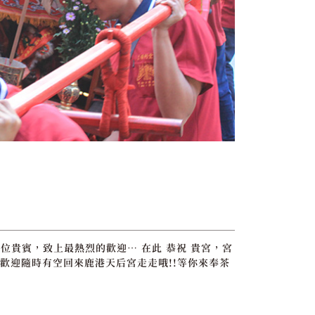
位貴賓，致上最熱烈的歡迎… 在此 恭祝 貴宮，宮
歡迎隨時有空回來鹿港天后宮走走哦!!等你來奉茶