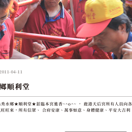
2011-04-11
鄉順利堂
秀水鄉★順利堂★蒞臨本宮進香~^o^~ ， 鹿港天后宮所有人員向各
旺旺來，所有信眾、 合府安康、萬事如意、身體健康、平安大吉利 