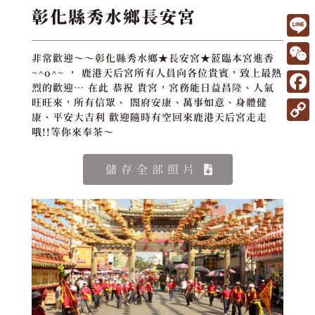
彰化縣秀水鄉長安宮
L
非常歡迎～～彰化縣秀水鄉★長安宮★蒞臨本宮進香
i
W
~^o^~ ， 鹿港天后宮所有人員向各位貴賓，致上最熱
烈的歡迎… 在此 恭祝 貴宮，宮務能日益昌隆、人氣
n
e
F
旺旺來，所有信眾、 閤府安康、萬事如意、身體健
e
康、平安大吉利 歡迎隨時有空回來鹿港天后宮走走
C
a
C
哦!!等你來奉茶～
h
c
o
a
e
儲存全部照片
p
t
b
y
o
L
o
i
k
n
k