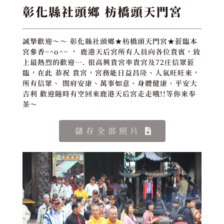
彰化縣社頭鄉 枋橋頭天門宮
誠摯歡迎～～ 彰化縣社頭鄉★枋橋頭天門宮★蒞臨本
宮參香~^o^~ ， 鹿港天后宮所有人員向各位貴賓，致
上最熱烈的歡迎…. 很高興貴宮率貴宮及72庄信眾蒞
臨，在此 恭祝 貴宮，宮務能日益昌隆、人氣旺旺來，
所有信眾、 閤府安康、萬事如意、身體健康、平安大
吉利 歡迎隨時有空回來鹿港天后宮走走哦!!等你來奉
茶～
儲存全部照片