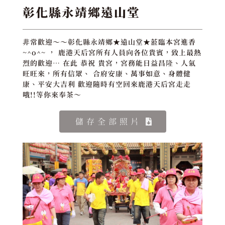
彰化縣永靖鄉遠山堂
非常歡迎～～彰化縣永靖鄉★遠山堂★蒞臨本宮進香
~^o^~ ， 鹿港天后宮所有人員向各位貴賓，致上最熱
烈的歡迎… 在此 恭祝 貴宮，宮務能日益昌隆、人氣
旺旺來，所有信眾、 合府安康、萬事如意、身體健
康、平安大吉利 歡迎隨時有空回來鹿港天后宮走走
哦!!等你來奉茶～
儲存全部照片