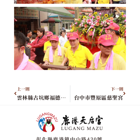
上一則
下一則
雲林縣古坑鄉福德夫人會
台中市豐原區慈聖宮
彰化縣鹿港鎮中山路430號