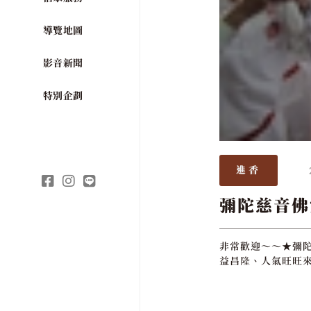
導覽地圖
影音新聞
特別企劃
進香
彌陀慈音佛
非常歡迎～～★彌陀
益昌隆、人氣旺旺來