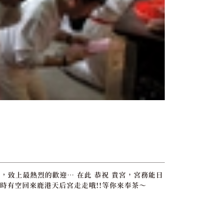
，致上最熱烈的歡迎… 在此 恭祝 貴宮，宮務能日
時有空回來鹿港天后宮走走哦!!等你來奉茶～