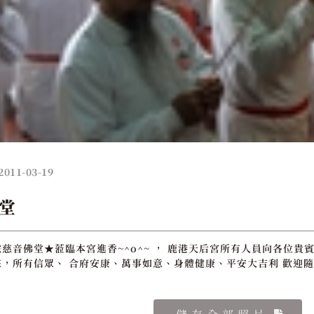
2011-03-19
堂
慈音佛堂★蒞臨本宮進香~^o^~ ， 鹿港天后宮所有人員向各位貴賓
，所有信眾、 合府安康、萬事如意、身體健康、平安大吉利 歡迎隨