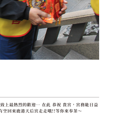
致上最熱烈的歡迎… 在此 恭祝 貴宮，宮務能日益
有空回來鹿港天后宮走走哦!!等你來奉茶～