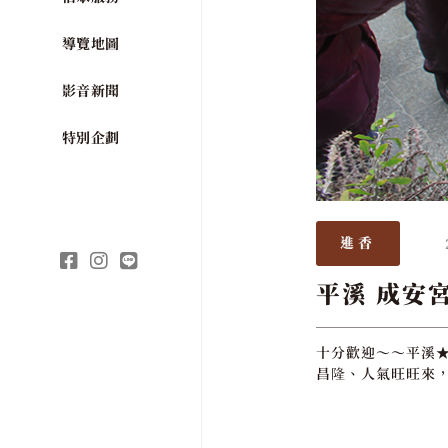
導覽地圖
影音新聞
特別企劃
進香
平溪 成安
十分歡迎～～平溪★
昌隆、人氣旺旺來，