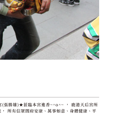
宮(張勝雄)★蒞臨本宮進香~^o^~ ， 鹿港天后宮所
來， 所有信眾閤府安康、萬事如意、身體健康、平