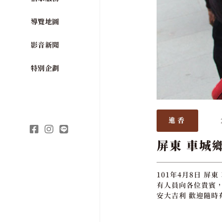
導覽地圖
影音新聞
特別企劃
進香
屏東 車城鄉
101年4月8日 屏
有人員向各位貴賓，
安大吉利 歡迎隨時