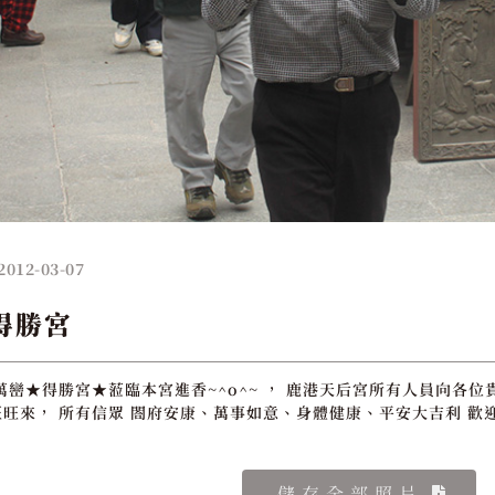
2012-03-07
得勝宮
萬巒★得勝宮★蒞臨本宮進香~^o^~ ， 鹿港天后宮所有人員向各位
旺來， 所有信眾 閤府安康、萬事如意、身體健康、平安大吉利 歡
儲存全部照片