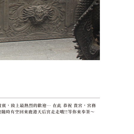
貴賓，致上最熱烈的歡迎… 在此 恭祝 貴宮，宮務
迎隨時有空回來鹿港天后宮走走哦!!等你來奉茶～