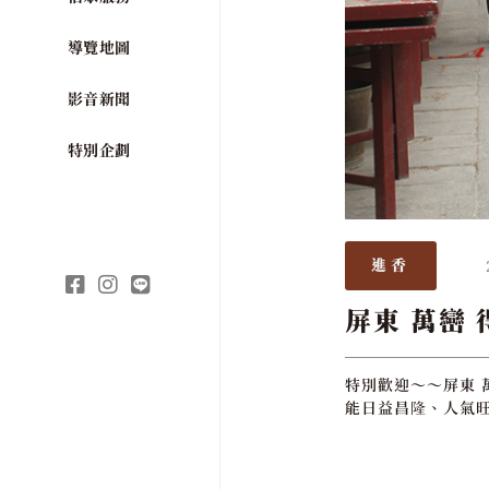
導覽地圖
影音新聞
特別企劃
進香
屏東 萬巒 
特別歡迎～～屏東 
能日益昌隆、人氣旺