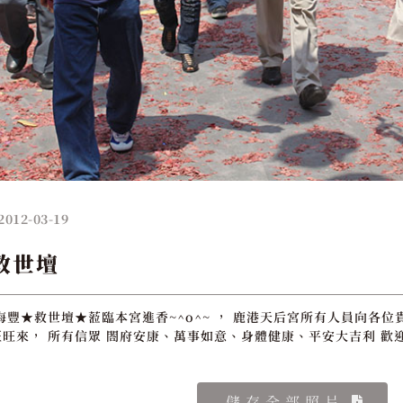
2012-03-19
救世壇
海豐★救世壇★蒞臨本宮進香~^o^~ ， 鹿港天后宮所有人員向各位
旺來， 所有信眾 閤府安康、萬事如意、身體健康、平安大吉利 歡
儲存全部照片