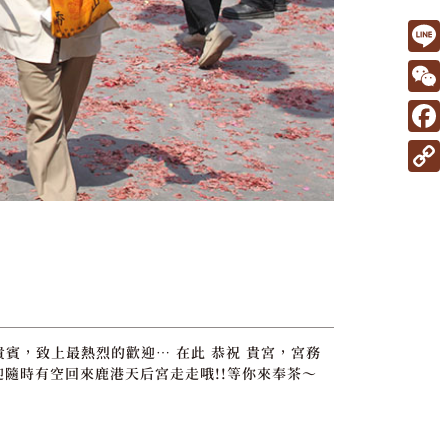
L
i
W
n
e
F
e
C
a
C
h
c
o
a
e
p
t
b
y
o
L
o
i
貴賓，致上最熱烈的歡迎… 在此 恭祝 貴宮，宮務
k
迎隨時有空回來鹿港天后宮走走哦!!等你來奉茶～
n
k