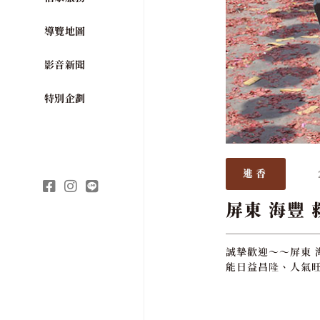
導覽地圖
影音新聞
特別企劃
進香
屏東 海豐 
誠摯歡迎～～屏東 
能日益昌隆、人氣旺