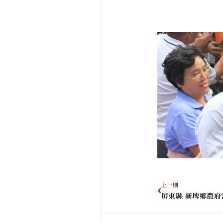
上一則
屏東縣 新埤鄉農府