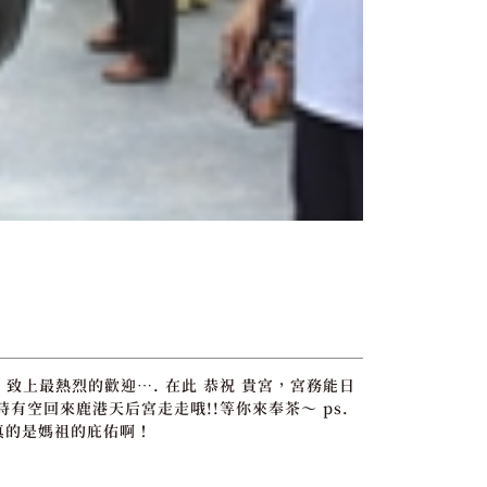
，致上最熱烈的歡迎…. 在此 恭祝 貴宮，宮務能日
空回來鹿港天后宮走走哦!!等你來奉茶～ ps.
真的是媽祖的庇佑啊！