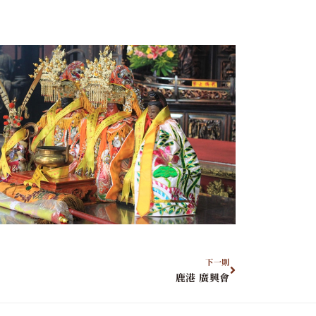
下一則
鹿港 廣興會