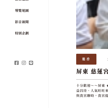
導覽地圖
影音新聞
特別企劃
進香
屏東 慈蓮
十分歡迎～～屏東 
益昌隆、人氣旺旺來
與貴宮聊時，貴宮