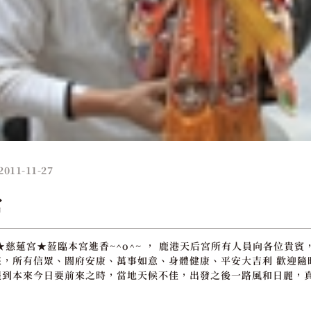
2011-11-27
宮
★慈蓮宮★蒞臨本宮進香~^o^~ ， 鹿港天后宮所有人員向各位貴賓
，所有信眾、閤府安康、萬事如意、身體健康、平安大吉利 歡迎隨時有
提到本來今日要前來之時，當地天候不佳，出發之後一路風和日麗，