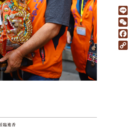
L
i
W
n
e
F
e
C
a
C
h
c
o
a
e
p
t
b
y
o
L
o
i
k
n
k
蒞臨進香