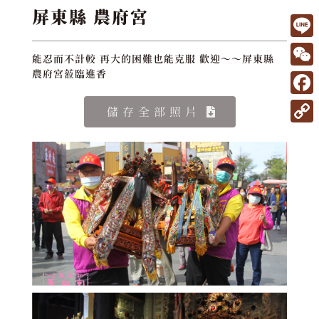
屏東縣 農府宮
L
能忍而不計較 再大的困難也能克服 歡迎～～屏東縣
i
W
農府宮蒞臨進香
n
e
F
儲存全部照片
e
C
a
C
h
c
o
a
e
p
t
b
y
o
L
o
i
k
n
k