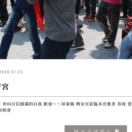
2018-07-23
安宮
 奔向自信圓滿的自我 歡迎～～屏東縣 興安宮蒞臨本宮進香 恭祝 貴
再相會
儲存全部照片