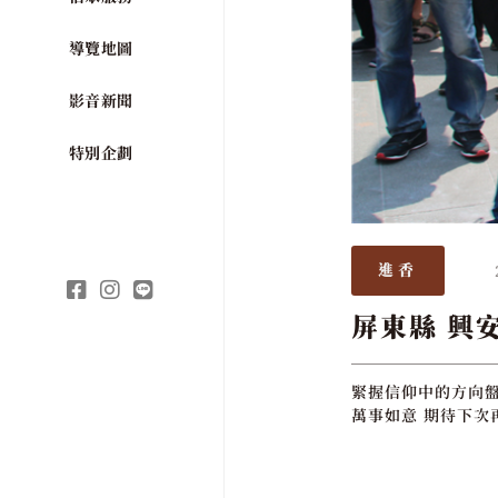
導覽地圖
影音新聞
特別企劃
進香
屏東縣 興
緊握信仰中的方向盤
萬事如意 期待下次