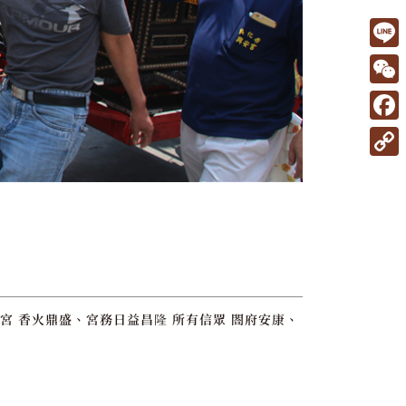
L
i
W
n
e
F
e
C
a
C
h
c
o
a
e
p
t
b
y
o
L
o
i
宮 香火鼎盛、宮務日益昌隆 所有信眾 閤府安康、
k
n
k