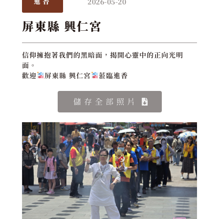
2026-05-20
進香
屏東縣 興仁宮
信仰擁抱著我們的黑暗面，揭開心靈中的正向光明
面。
歡迎
屏東縣 興仁宮
蒞臨進香
儲存全部照片