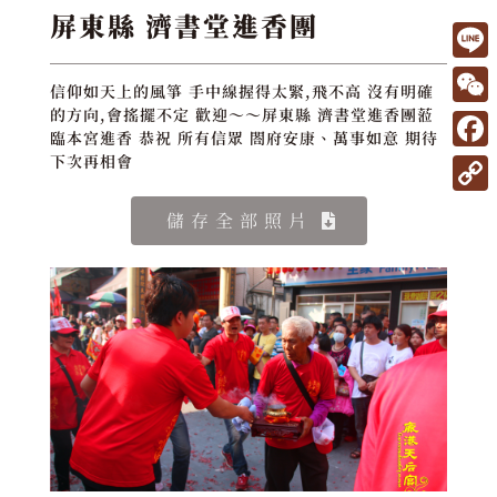
屏東縣 濟書堂進香團
L
信仰如天上的風箏 手中線握得太緊,飛不高 沒有明確
i
W
的方向,會搖擺不定 歡迎～～屏東縣 濟書堂進香團蒞
臨本宮進香 恭祝 所有信眾 閤府安康、萬事如意 期待
n
e
F
下次再相會
e
C
a
C
儲存全部照片
h
c
o
a
e
p
t
b
y
o
L
o
i
k
n
k