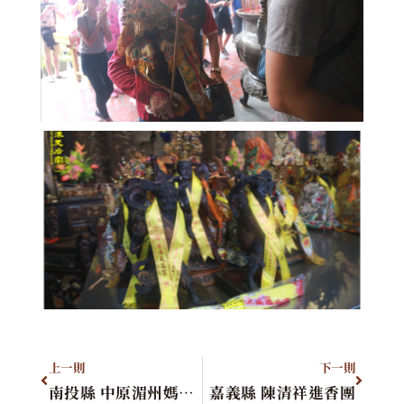
上一則
下一則
南投縣 中原湄州媽祖會
嘉義縣 陳清祥進香團