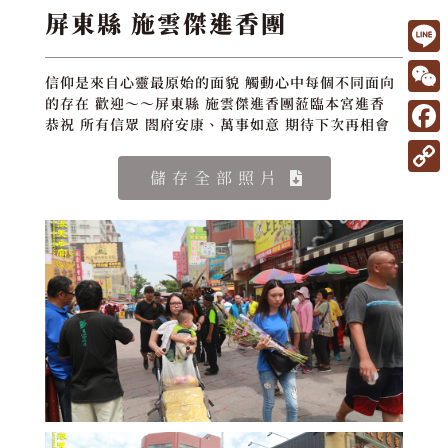
屏東縣 施雲傑進香團
L
信仰是來自心靈最原始的面貌 觸動心中每個不同面向
i
W
的存在 歡迎～～屏東縣 施雲傑進香團蒞臨本宮進香
恭祝 所有信眾 閤府安康、萬事如意 期待下次再相會
n
e
F
e
C
a
儲存全部照片
C
h
c
o
a
e
p
t
b
y
o
L
o
i
k
n
k