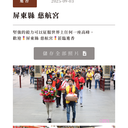
2025-09-03
進香
屏東縣 慈航宮
堅強的毅力可以征服世界上任何一座高峰。
歡迎
屏東縣 慈航宮
蒞臨進香
儲存全部照片