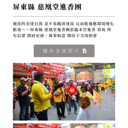
屏東縣 慈凰堂進香團
適度的表達自我 是不易隨波逐流 反而能適應環境變化
歡迎～～屏東縣 慈凰堂進香團蒞臨本宮進香 恭祝 所
有信眾 閤府安康、萬事如意 期待下次再相會
儲存全部照片