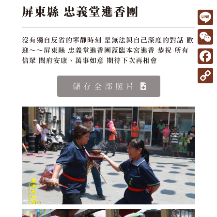
屏東縣 忠義堂進香團
L
沒有獨自反省的寧靜時刻 是無法與自己深度的對話 歡
i
W
迎～～屏東縣 忠義堂進香團蒞臨本宮進香 恭祝 所有
信眾 閤府安康、萬事如意 期待下次再相會
n
e
F
e
C
a
儲存全部照片
C
h
c
o
a
e
p
t
b
y
o
L
o
i
k
n
k