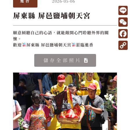
2026-05-06
進香
屏東縣 屏邑鹽埔朝天宮
L
i
W
願意傾聽自己的心語，就能敞開心門聆聽外界的關
n
懷。
e
F
歡迎
屏東縣 屏邑鹽埔朝天宮
蒞臨進香
e
C
a
C
h
儲存全部照片
c
o
a
e
p
t
b
y
o
L
o
i
k
n
k