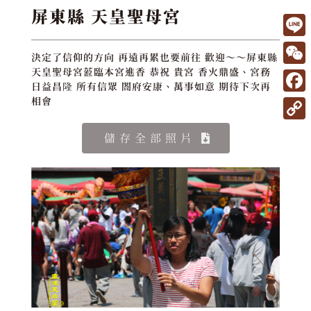
屏東縣 天皇聖母宮
L
決定了信仰的方向 再遠再累也要前往 歡迎～～屏東縣
i
W
天皇聖母宮蒞臨本宮進香 恭祝 貴宮 香火鼎盛、宮務
日益昌隆 所有信眾 閤府安康、萬事如意 期待下次再
n
e
F
相會
e
C
a
C
儲存全部照片
h
c
o
a
e
p
t
b
y
o
L
o
i
k
n
k