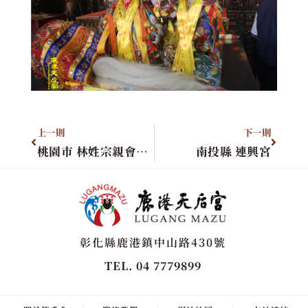
上一則
下一則
桃園市 林姓宗親會進香團
南投縣 連興宮
彰化縣鹿港鎮中山路430號
TEL. 04 7779899