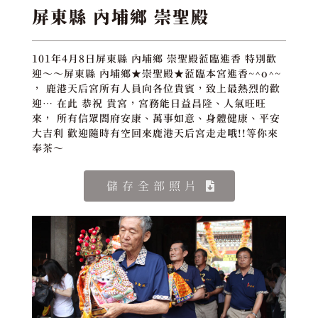
屏東縣 內埔鄉 崇聖殿
101年4月8日屏東縣 內埔鄉 崇聖殿蒞臨進香 特別歡
迎～～屏東縣 內埔鄉★崇聖殿★蒞臨本宮進香~^o^~
， 鹿港天后宮所有人員向各位貴賓，致上最熱烈的歡
迎… 在此 恭祝 貴宮，宮務能日益昌隆、人氣旺旺
來， 所有信眾閤府安康、萬事如意、身體健康、平安
大吉利 歡迎隨時有空回來鹿港天后宮走走哦!!等你來
奉茶～
儲存全部照片