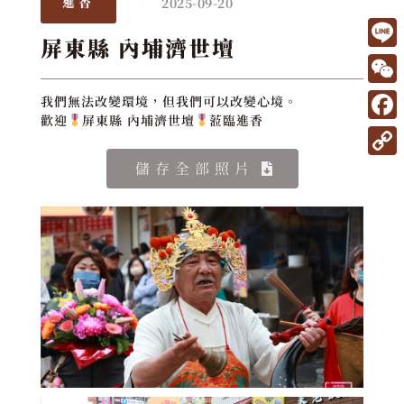
2025-09-20
進香
屏東縣 內埔濟世壇
L
i
W
我們無法改變環境，但我們可以改變心境。
n
歡迎
屏東縣 內埔濟世壇
蒞臨進香
e
F
e
C
a
C
儲存全部照片
h
c
o
a
e
p
t
b
y
o
L
o
i
k
n
k