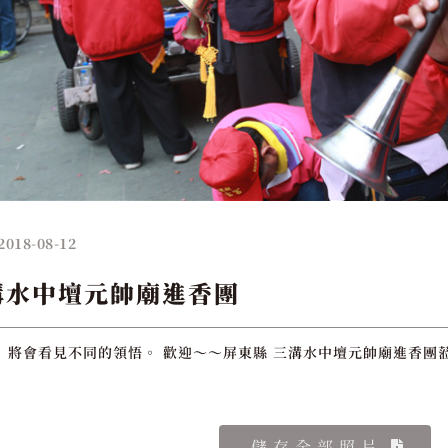
2018-08-12
溝水中壇元帥廟進香團
 將會看見不同的領悟。 歡迎～～屏東縣 三溝水中壇元帥廟進香團蒞
儲存全部照片