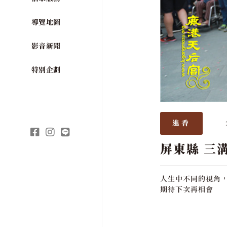
導覽地圖
影音新聞
特別企劃
進香
屏東縣 三
人生中不同的視角，
期待下次再相會