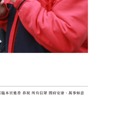
臨本宮進香 恭祝 所有信眾 閤府安康、萬事如意