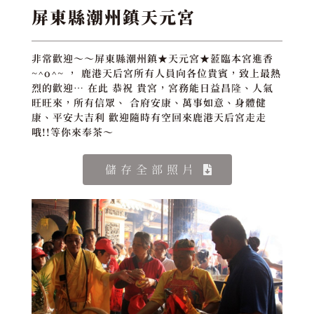
屏東縣潮州鎮天元宮
非常歡迎～～屏東縣潮州鎮★天元宮★蒞臨本宮進香
~^o^~ ， 鹿港天后宮所有人員向各位貴賓，致上最熱
烈的歡迎… 在此 恭祝 貴宮，宮務能日益昌隆、人氣
旺旺來，所有信眾、 合府安康、萬事如意、身體健
康、平安大吉利 歡迎隨時有空回來鹿港天后宮走走
哦!!等你來奉茶～
儲存全部照片