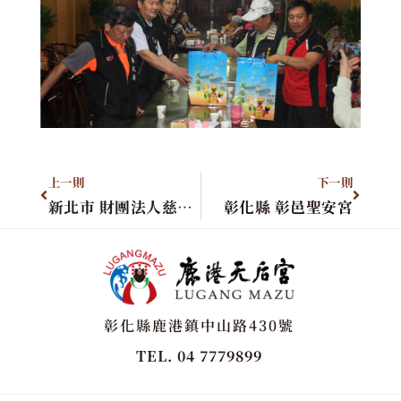
上一則
下一則
新北市 財團法人慈惠宮
彰化縣 彰邑聖安宮
彰化縣鹿港鎮中山路430號
TEL. 04 7779899