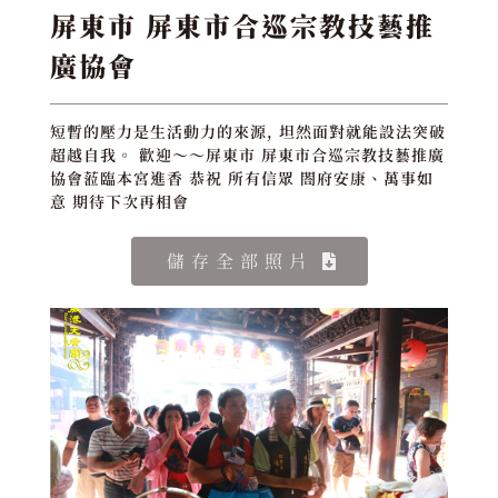
屏東市 屏東市合巡宗教技藝推
廣協會
短暫的壓力是生活動力的來源, 坦然面對就能設法突破
超越自我。 歡迎～～屏東市 屏東市合巡宗教技藝推廣
協會蒞臨本宮進香 恭祝 所有信眾 閤府安康、萬事如
意 期待下次再相會
儲存全部照片