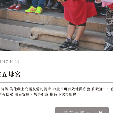
2017-10-11
靈五母宮
時候 為他獻上充滿友愛的雙手 力量才可有效地徹底發揮 歡迎～～宜
所有信眾 閤府安康、萬事如意 期待下次再相會
儲存全部照片