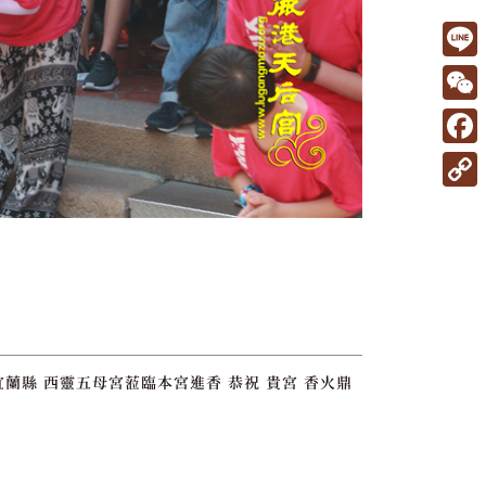
L
i
W
n
e
F
e
C
a
C
h
c
o
a
e
p
t
b
y
o
L
o
i
蘭縣 西靈五母宮蒞臨本宮進香 恭祝 貴宮 香火鼎
k
n
k