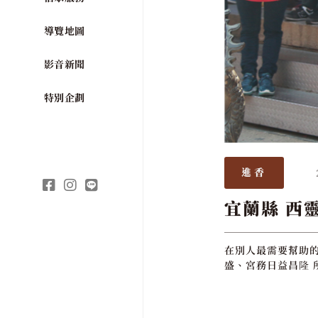
導覽地圖
影音新聞
特別企劃
進香
宜蘭縣 西
在別人最需要幫助的
盛、宮務日益昌隆 