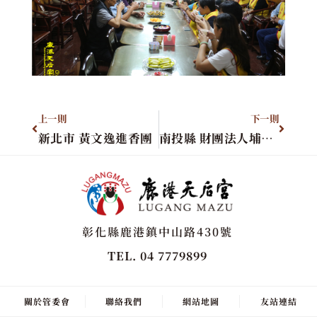
上一則
下一則
新北市 黃文逸進香團
南投縣 財團法人埔里恒吉宮(恭請聖母回鑾)
彰化縣鹿港鎮中山路430號
TEL. 04 7779899
關於管委會
聯絡我們
網站地圖
友站連結