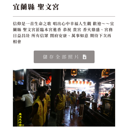
宜蘭縣 聖文宮
信仰是一首生命之歌 唱出心中幸福人生觀 歡迎～～宜
蘭縣 聖文宮蒞臨本宮進香 恭祝 貴宮 香火鼎盛、宮務
日益昌隆 所有信眾 閤府安康、萬事如意 期待下次再
相會
儲存全部照片