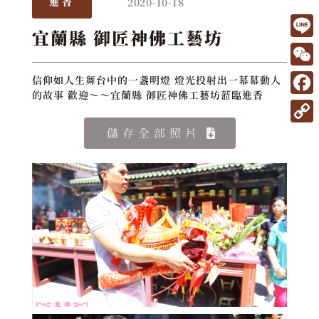
2020-10-18
進香
宜蘭縣 御匠神佛工藝坊
L
i
W
信仰如人生舞台中的一盞明燈 燈光投射出一幕幕動人
n
的故事 歡迎～～宜蘭縣 御匠神佛工藝坊蒞臨進香
e
F
e
C
a
C
儲存全部照片
h
c
o
a
e
p
t
b
y
o
L
o
i
k
n
k