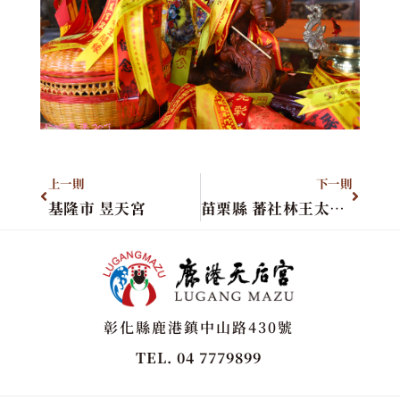
上一則
下一則
基隆市 昱天宮
苗栗縣 蕃社林王太子宮
彰化縣鹿港鎮中山路430號
TEL. 04 7779899