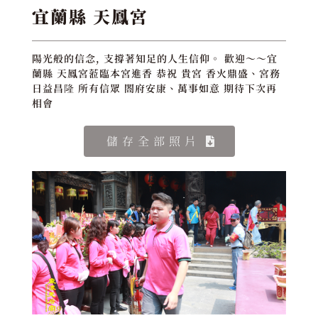
宜蘭縣 天鳳宮
陽光般的信念, 支撐著知足的人生信仰。 歡迎～～宜
蘭縣 天鳳宮蒞臨本宮進香 恭祝 貴宮 香火鼎盛、宮務
日益昌隆 所有信眾 閤府安康、萬事如意 期待下次再
相會
儲存全部照片