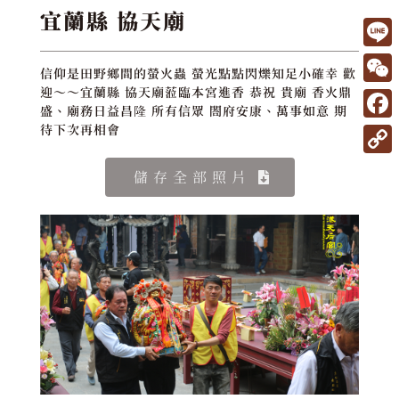
宜蘭縣 協天廟
L
信仰是田野鄉間的螢火蟲 螢光點點閃爍知足小確幸 歡
i
W
迎～～宜蘭縣 協天廟蒞臨本宮進香 恭祝 貴廟 香火鼎
盛、廟務日益昌隆 所有信眾 閤府安康、萬事如意 期
n
e
F
待下次再相會
e
C
a
C
儲存全部照片
h
c
o
a
e
p
t
b
y
o
L
o
i
k
n
k