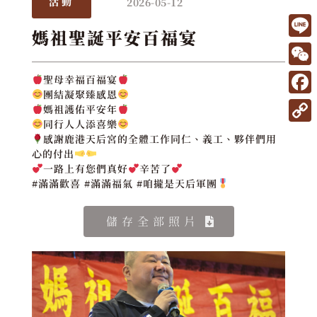
2026-05-12
活動
媽祖聖誕平安百福宴
L
i
W
聖母幸福百福宴
n
團結凝聚臻感恩
e
F
媽祖護佑平安年
e
C
a
同行人人添喜樂
C
感謝鹿港天后宮的全體工作同仁、義工、夥伴們用
h
c
o
心的付出
a
一路上有您們真好
辛苦了
e
p
#滿滿歡喜 #滿滿福氣 #咱攏是天后軍團
t
b
y
o
L
儲存全部照片
o
i
k
n
k