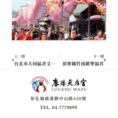
上一則
下一則
台北市大同區許文忠進香團
苗栗縣竹南鎮聖福宮
彰化縣鹿港鎮中山路430號
TEL. 04 7779899