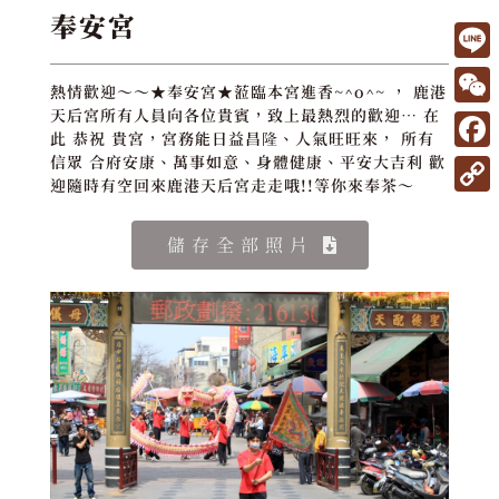
奉安宮
L
熱情歡迎～～★奉安宮★蒞臨本宮進香~^o^~ ， 鹿港
i
W
天后宮所有人員向各位貴賓，致上最熱烈的歡迎… 在
此 恭祝 貴宮，宮務能日益昌隆、人氣旺旺來， 所有
n
e
F
信眾 合府安康、萬事如意、身體健康、平安大吉利 歡
e
迎隨時有空回來鹿港天后宮走走哦!!等你來奉茶～
C
a
C
h
c
o
儲存全部照片
a
e
p
t
b
y
o
L
o
i
k
n
k