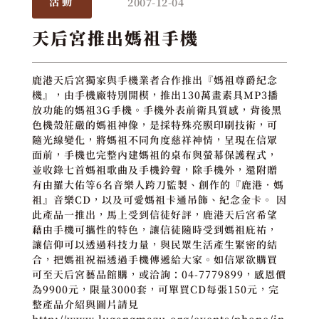
2007-12-04
活動
天后宮推出媽祖手機
鹿港天后宮獨家與手機業者合作推出『媽祖尊爵紀念
機』，由手機廠特別開模，推出130萬畫素具MP3播
放功能的媽祖3G手機。手機外表前衛具質感，背後黑
色機殼莊嚴的媽祖神像，是採特殊亮膜印刷技術，可
隨光線變化，將媽祖不同角度慈祥神情，呈現在信眾
面前，手機也完整內建媽祖的桌布與螢幕保護程式，
並收錄七首媽祖歌曲及手機鈴聲，除手機外，還附贈
有由羅大佑等6名音樂人跨刀監製、創作的『鹿港．媽
祖』音樂CD，以及可愛媽祖卡通吊飾、紀念金卡。 因
此產品一推出，馬上受到信徒好評，鹿港天后宮希望
藉由手機可攜性的特色，讓信徒隨時受到媽祖庇祐，
讓信仰可以透過科技力量，與民眾生活產生緊密的結
合，把媽祖祝福透過手機傳遞給大家。如信眾欲購買
可至天后宮藝品館購，或洽詢：04-7779899，感恩價
為9900元，限量3000套，可單買CD每張150元，完
整產品介紹與圖片請見