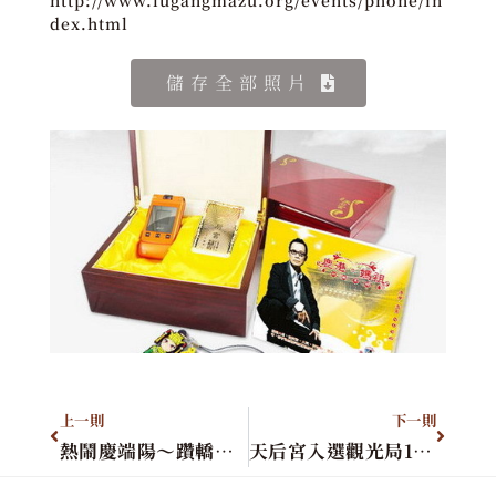
http://www.lugangmazu.org/events/phone/in
dex.html
儲存全部照片
上一則
下一則
熱鬧慶端陽～躦轎腳、傳統美食煎
天后宮入選觀光局10大景點